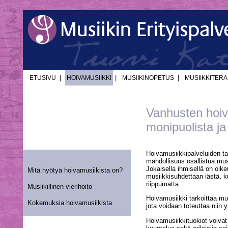
|
|
|
ETUSIVU
HOIVAMUSIIKKI
MUSIIKINOPETUS
MUSIIKKITERA
Vanhusten hoiv
monipuolista ja 
Hoivamusiikkipalveluiden ta
mahdollisuus osallistua musi
Jokaisella ihmisellä on oik
Mitä hyötyä hoivamusiikista on?
musiikkisuhdettaan iästä, k
riippumatta.
Musiikillinen vierihoito
Hoivamusiikki tarkoittaa mus
Kokemuksia hoivamusiikista
jota voidaan toteuttaa niin 
Hoivamusiikkituokiot voivat 