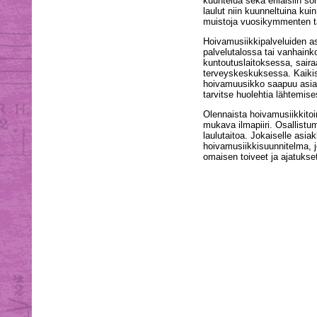
kuuntelua sekä erilaisiin so
laulut niin kuunneltuina kuin
muistoja vuosikymmenten t
Hoivamusiikkipalveluiden a
palvelutalossa tai vanhainko
kuntoutuslaitoksessa, saira
terveyskeskuksessa. Kaiki
hoivamuusikko saapuu asiak
tarvitse huolehtia lähtemise
Olennaista hoivamusiikkitoi
mukava ilmapiiri. Osallistumi
laulutaitoa. Jokaiselle asiak
hoivamusiikkisuunnitelma, j
omaisen toiveet ja ajatukse